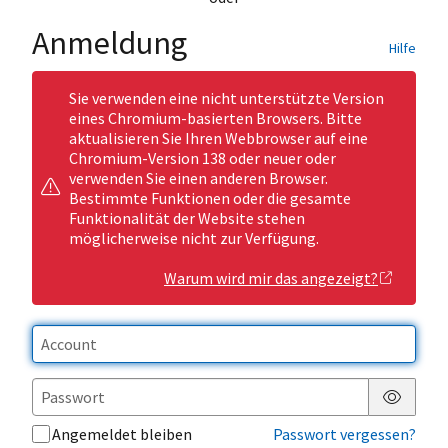
Anmeldung
Hilfe
Sie verwenden eine nicht unterstützte Version
eines Chromium-basierten Browsers. Bitte
aktualisieren Sie Ihren Webbrowser auf eine
Chromium-Version 138 oder neuer oder
verwenden Sie einen anderen Browser.
Bestimmte Funktionen oder die gesamte
Funktionalität der Website stehen
möglicherweise nicht zur Verfügung.
Warum wird mir das angezeigt?
Passwor
Angemeldet bleiben
Passwort vergessen?